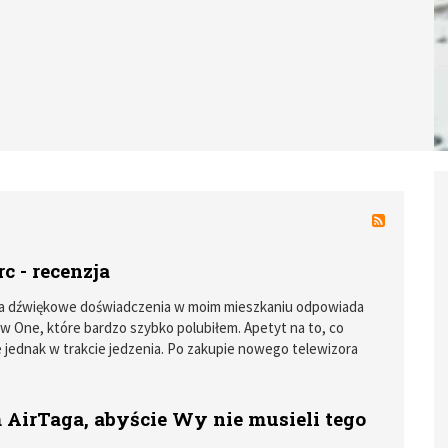
c - recenzja
 za dźwiękowe doświadczenia w moim mieszkaniu odpowiada
 One, które bardzo szybko polubiłem. Apetyt na to, co
e jednak w trakcie jedzenia. Po zakupie nowego telewizora
 rozglądać za rozwiązaniem, które zastąpiłoby mi płaski i mało
więk z tego urządzenia czymś, co dałoby choć namiastkę
ktu. Dzięki uprzejmości firmy Sonos, soundbar Arc zawitał na
 AirTaga, abyście Wy nie musieli tego
y na moją szafkę RTV, a kilka tygodni użytkowania pełnego