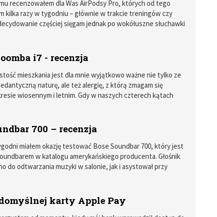
emu recenzowałem dla Was AirPodsy Pro, których od tego
 kilka razy w tygodniu – głównie w trakcie treningów czy
decydowanie częściej sięgam jednak po wokółuszne słuchawki
Bose, która kilka tygodni temu wypuściła na rynek konkurenta
 słuchawki QuietComfort EarBuds.
oomba i7 - recenzja
stość mieszkania jest dla mnie wyjątkowo ważne nie tylko ze
edantyczną naturę, ale też alergię, z którą zmagam się
resie wiosennym i letnim. Gdy w naszych czterech kątach
pies, szybko zrozumieliśmy z partnerką, że tylko codzienne
ozwoli nam ujarzmić skaczące po kątach „dust bunnies”.
o to pojawieniem się w domu iRobota Roomba i7, a tym
undbar 700 – recenzja
rowadzeniem ponad dwumiesięcznych testów tego
tygodni miałem okazję testować Bose Soundbar 700, który jest
soundbarem w katalogu amerykańskiego producenta. Głośnik
no do odtwarzania muzyki w salonie, jak i asystował przy
lmów. Moje wrażenia z użytkowania są bardzo pozytywne, ale
odukt w kontekście jego ceny (która wynosi 3899 zł), nie
wywindować swoich wymagań, przez których pryzmat ta
domyślnej karty Apple Pay
tała spisana.