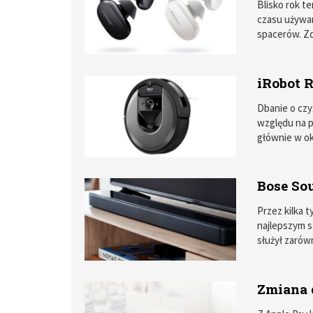
Blisko rok t
czasu używam
spacerów. Z
QC 35 firmy 
AirPodsów –
iRobot R
Dbanie o czy
względu na p
głównie w ok
pojawił się 
odkurzanie p
Poskutkował
Bose So
samym przep
urządzenia.
Przez kilka 
najlepszym 
służył zarów
oglądaniu fi
oceniając pr
sposób nie 
Zmiana 
recenzja zos