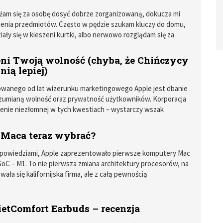
ertów i dobrej muzyki pozwoliło mi na wyrobienie sobie opinii
t.
żam się za osobę dosyć dobrze zorganizowaną, dokucza mi
ienia przedmiotów. Często w pędzie szukam kluczy do domu,
iały się w kieszeni kurtki, albo nerwowo rozglądam się za
tóry spokojnie czeka na mnie w drzwiach samochodu. Gdy
 po wielu miesiącach plotek na temat tego produktu –
eni Twoją wolność (chyba, że Chińczycy
o premierę AirTaga, wiedziałem, że to rozwiązanie dla mnie.
nią lepiej)
otywacją do zamówienia całego zestawu lokalizatorów był
pies, który spuszczony ze smyczy lubi zniknąć w gąszczu lasu
owanego od lat wizerunku marketingowego Apple jest dbanie
zas, w pędzie goniąc nieuchwytnego zająca lub wróbla
ozumianą wolność oraz prywatność użytkowników. Korporacja
rażliwych czytelników – pies jest pacyfistą).
enie niezłomnej w tych kwestiach – wystarczy wszak
sprawę strzelaniny z San Bernardino – ale w rzeczywistości
yzją i pokazuje, że zyski finansowe są dla niej wartością
 Maca teraz wybrać?
rzekonać mogą się o tym po raz kolejny mieszkańcy
raz Chin.
apowiedziami, Apple zaprezentowało pierwsze komputery Mac
SoC – M1. To nie pierwsza zmiana architektury procesorów, na
ała się kalifornijska firma, ale z całą pewnością
a. Tym razem korporacja postawiła bowiem na swoje
, które z powodzeniem były wykorzystywane w urządzeniach
kich jak iPhone czy iPad.
ietComfort Earbuds – recenzja