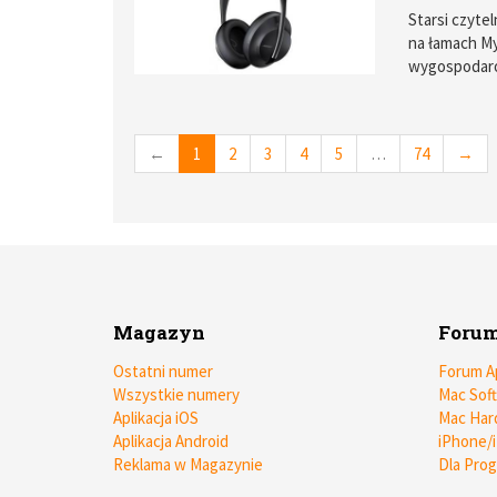
zadowoli na
Starsi czyte
skusić się w
na łamach My
o zagrożeniu
wygospodaro
centralki np
oprogramowan
Centralki s
to rzetelnie
Zaznaczę jed
tego, co zwr
←
1
2
3
4
5
…
74
→
udało mi się
Magazyn
Foru
Ostatni numer
Forum A
Wszystkie numery
Mac Sof
Aplikacja iOS
Mac Har
Aplikacja Android
iPhone/
Reklama w Magazynie
Dla Pro