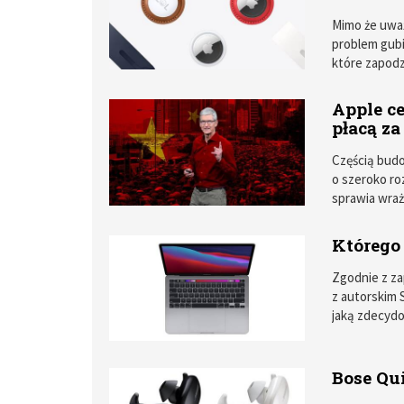
filmów, konc
na jego tema
Mimo że uwa
problem gub
które zapodz
portfelem, k
więc Apple –
Apple c
zapowiedział
płacą za 
Dodatkową m
również mój 
Częścią bud
na dłuższy c
o szeroko r
(uspokajam w
sprawia wraż
przypomnieć 
ocieka hipokr
Którego
nadrzędną. P
Hongkongu o
Zgodnie z z
z autorskim 
jaką zdecydow
najważniejsz
rozwiązania
mobilnych, ta
Bose Qu