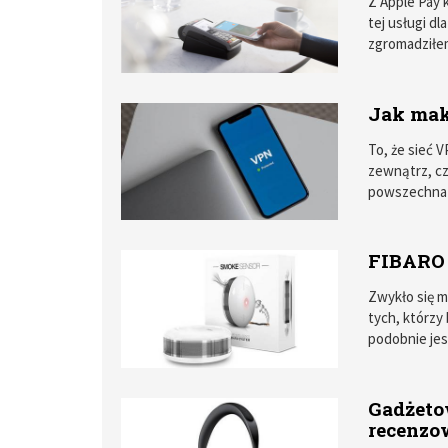
Z Apple Pay
tej usługi dl
zgromadziłem
przy kasie, w
Jak mak
To, że sieć 
zewnątrz, cz
powszechna w
ciekawe zast
pomyślałby w
domowym, osz
FIBARO 
zwanego kill
stabilności 
Zwykło się mó
niecodzienn
tych, którzy
podobnie jes
zmobilizowa
oraz łuną og
miesięcy moj
Gadżetow
FIBARO. Smo
recenzo
oraz z centr