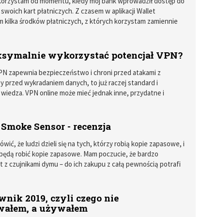
 korzystam od momentu, kiedy mój bank wprowadził dostęp do
a swoich kart płatniczych. Z czasem w aplikacji Wallet
 kilka środków płatniczych, z których korzystam zamiennie
 zależności od tego, co kupuję.
symalnie wykorzystać potencjał VPN?
VPN zapewnia bezpieczeństwo i chroni przed atakami z
y przed wykradaniem danych, to już raczej standard i
iedza. VPN online może mieć jednak inne, przydatne i
osowania, o których przeciętny użytkownik sieci nie
 pierwszej kolejności. Ustawienie takiej sieci na routerze
czędzanie pieniędzy na zakupach online, czy włączenie tak
Smoke Sensor - recenzja
 switch’a, który chroni naszą sieć, nawet w przypadku spadku
połączenia sieciowego to tylko kilka przykładów
wić, że ludzi dzieli się na tych, którzy robią kopie zapasowe, i
ego zastosowania VPN online.
 będą robić kopie zapasowe. Mam poczucie, że bardzo
t z czujnikami dymu – do ich zakupu z całą pewnością potrafi
ć pożar, który budzi w środku nocy swoim dymem, swądem
nia. Tak było też w moim przypadku, dlatego od dwóch
ego mieszkania „strzeże” akcesorium firmy z Polski -
nik 2019, czyli czego nie
ke Sensor może działać w dwóch trybach – samodzielnym
wałem, a używałem
alą. Jeśli na samym początku przygody ze smart home